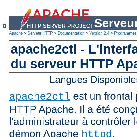
Serveu
Apache
>
Serveur HTTP
>
Documentation
>
Version 2.4
>
Programmes
apache2ctl - L'interf
du serveur HTTP Ap
Langues Disponible
est un frontal
apache2ctl
HTTP Apache. Il a été conç
l'administrateur à contrôler
démon Apache
.
httpd