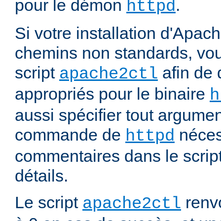
pour le démon
.
httpd
Si votre installation d'Apach
chemins non standards, vou
script
afin de 
apache2ctl
appropriés pour le binaire
h
aussi spécifier tout argumen
commande de
nécess
httpd
commentaires dans le script
détails.
Le script
renvo
apache2ctl